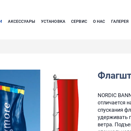
И
АКСЕССУАРЫ
УСТАНОВКА
СЕРВИС
О НАС
ГАЛЕРЕЯ
Флагшт
NORDIC BANNE
отличается н
спускания фл
удерживать 
ветра. Подъ