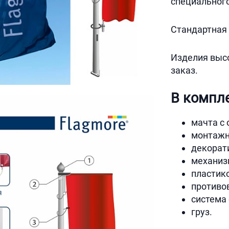
специального
Стандартная в
Изделия высо
заказ.
В компле
мачта с 
монтажн
декорат
механиз
пластик
противо
система 
груз.